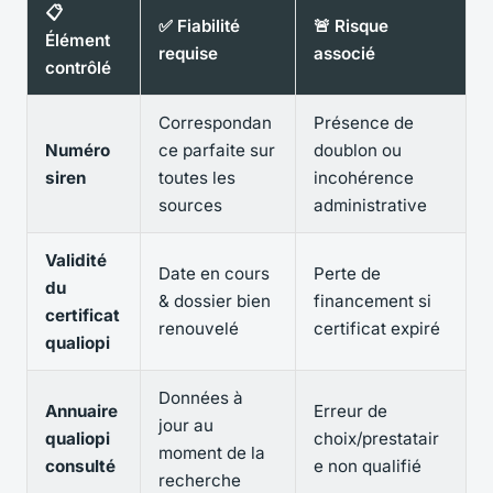
📋
✅ Fiabilité
🚨 Risque
Élément
requise
associé
contrôlé
Correspondan
Présence de
Numéro
ce parfaite sur
doublon ou
siren
toutes les
incohérence
sources
administrative
Validité
Date en cours
Perte de
du
& dossier bien
financement si
certificat
renouvelé
certificat expiré
qualiopi
Données à
Annuaire
Erreur de
jour au
qualiopi
choix/prestatair
moment de la
consulté
e non qualifié
recherche